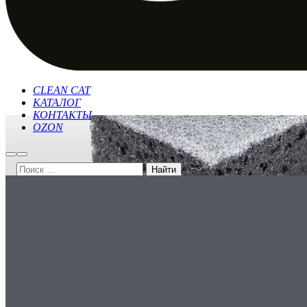
CLEAN CAT
КАТАЛОГ
КОНТАКТЫ
OZON
Найти
Главное
меню
PROFE
Поиск
товаров