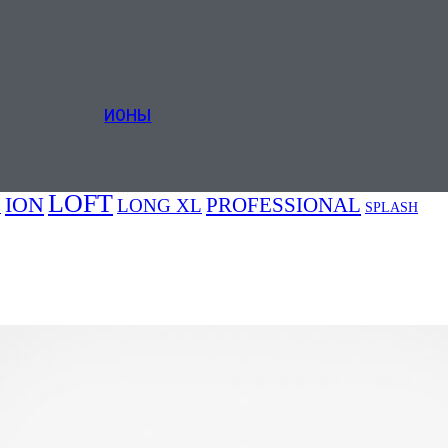
5
10
BODY
K HOME
CLASSIC
ИОНЫ
LOFT
ION
PROFESSIONAL
LONG XL
E
SPLASH