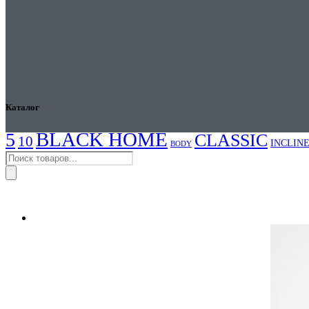
BLAC
Каталог
BLACK HOME
5
CLASSIC
10
INCLIN
BODY
Поиск
товаров